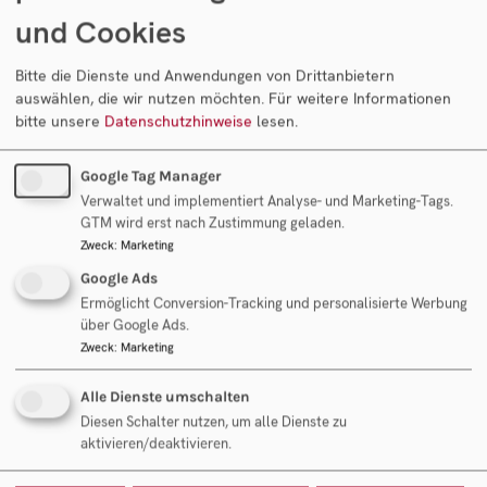
und Cookies
Bitte die Dienste und Anwendungen von Drittanbietern
auswählen, die wir nutzen möchten.
Für weitere Informationen
Newsletter Anmeldung
bitte unsere
Datenschutzhinweise
lesen.
Datenschutz-Zustimmung
Google Tag Manager
Mit dem Ankreuzen und Absenden des Formulars
Verwaltet und implementiert Analyse- und Marketing-Tags.
stimmen Sie ausdrücklich unserer
GTM wird erst nach Zustimmung geladen.
Datenschutzerklärung
zu und willigen in die
Zweck
:
Marketing
Verarbeitung der oben angeführten Daten zum Zweck
Google Ads
Erfüllung der angefragten Dienstleistung ein. Mit dem
Ermöglicht Conversion-Tracking und personalisierte Werbung
Ankreuzen der Option zur Newsletter-Anmeldung
über Google Ads.
Zweck
:
Marketing
willigen Sie zudem in die Verarbeitung der oben
angeführten Daten zum Zweck der Zusendung eines E-
Alle Dienste umschalten
Mail-Newsletters ein.
Diesen Schalter nutzen, um alle Dienste zu
aktivieren/deaktivieren.