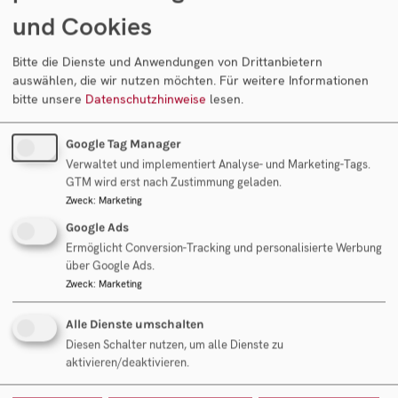
und Cookies
Bitte die Dienste und Anwendungen von Drittanbietern
auswählen, die wir nutzen möchten.
Für weitere Informationen
Newsletter Anmeldung
bitte unsere
Datenschutzhinweise
lesen.
Datenschutz-Zustimmung
Google Tag Manager
Mit dem Ankreuzen und Absenden des Formulars
Verwaltet und implementiert Analyse- und Marketing-Tags.
stimmen Sie ausdrücklich unserer
GTM wird erst nach Zustimmung geladen.
Datenschutzerklärung
zu und willigen in die
Zweck
:
Marketing
Verarbeitung der oben angeführten Daten zum Zweck
Google Ads
Erfüllung der angefragten Dienstleistung ein. Mit dem
Ermöglicht Conversion-Tracking und personalisierte Werbung
Ankreuzen der Option zur Newsletter-Anmeldung
über Google Ads.
Zweck
:
Marketing
willigen Sie zudem in die Verarbeitung der oben
angeführten Daten zum Zweck der Zusendung eines E-
Alle Dienste umschalten
Mail-Newsletters ein.
Diesen Schalter nutzen, um alle Dienste zu
aktivieren/deaktivieren.