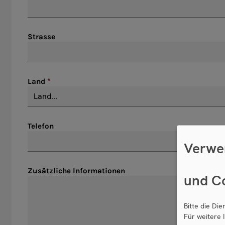
Strasse
Land
Telefon
Verwe
Zusätzliche Informationen
und C
Bitte die Di
Für weitere 