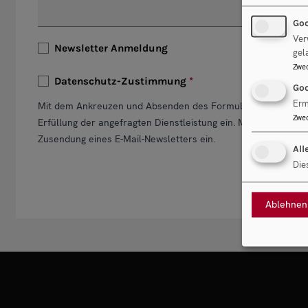
Goo
Ver
Newsletter Anmeldung
gel
Zwe
Datenschutz-Zustimmung
Goo
Erm
Mit dem Ankreuzen und Absenden des Formulars stimmen Si
Zwe
Erfüllung der angefragten Dienstleistung ein. Mit dem Ankr
Zusendung eines E-Mail-Newsletters ein.
All
Die
Ablehnen