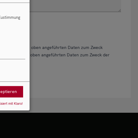
 Zustimmung
 Verarbeitung der oben angeführten Daten zum Zweck
 Verarbeitung der oben angeführten Daten zum Zweck der
zeptieren
isiert mit Klaro!