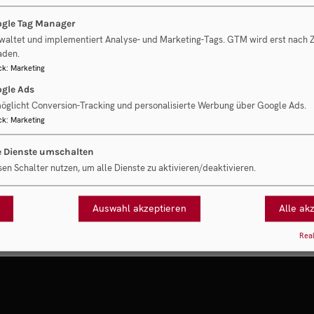
gle Tag Manager
waltet und implementiert Analyse- und Marketing-Tags. GTM wird erst nach
aden.
ck
:
Marketing
gle Ads
öglicht Conversion-Tracking und personalisierte Werbung über Google Ads.
e ausdrücklich unserer
Datenschutzerklärung
zu und willigen in die
ck
:
Marketing
euzen der Option zur Newsletter-Anmeldung willigen Sie zudem in die
e Dienste umschalten
sen Schalter nutzen, um alle Dienste zu aktivieren/deaktivieren.
Auswahl akzeptieren
Alle ak
Real