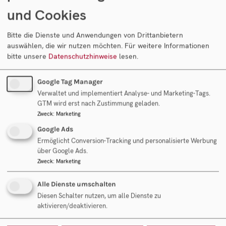
und Cookies
Bitte die Dienste und Anwendungen von Drittanbietern
auswählen, die wir nutzen möchten.
Für weitere Informationen
Newsletter Anmeldung
bitte unsere
Datenschutzhinweise
lesen.
Datenschutz-Zustimmung
Google Tag Manager
Mit dem Ankreuzen und Absenden des Formulars
Verwaltet und implementiert Analyse- und Marketing-Tags.
stimmen Sie ausdrücklich unserer
GTM wird erst nach Zustimmung geladen.
Datenschutzerklärung
zu und willigen in die
Zweck
:
Marketing
Verarbeitung der oben angeführten Daten zum Zweck
Google Ads
Erfüllung der angefragten Dienstleistung ein. Mit dem
Ermöglicht Conversion-Tracking und personalisierte Werbung
Ankreuzen der Option zur Newsletter-Anmeldung
über Google Ads.
Zweck
:
Marketing
willigen Sie zudem in die Verarbeitung der oben
angeführten Daten zum Zweck der Zusendung eines E-
Alle Dienste umschalten
Mail-Newsletters ein.
Diesen Schalter nutzen, um alle Dienste zu
aktivieren/deaktivieren.