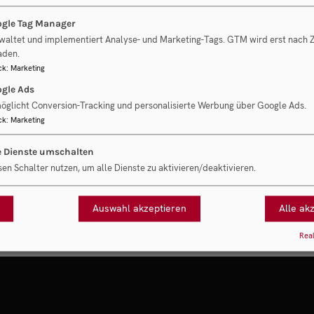
gle Tag Manager
waltet und implementiert Analyse- und Marketing-Tags. GTM wird erst nach
aden.
ck
:
Marketing
gle Ads
öglicht Conversion-Tracking und personalisierte Werbung über Google Ads.
e ausdrücklich unserer
Datenschutzerklärung
zu und willigen in die
ck
:
Marketing
euzen der Option zur Newsletter-Anmeldung willigen Sie zudem in die
e Dienste umschalten
sen Schalter nutzen, um alle Dienste zu aktivieren/deaktivieren.
Auswahl akzeptieren
Alle ak
Real