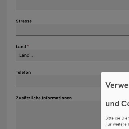
Strasse
Land
Telefon
Verwe
Zusätzliche Informationen
und C
Bitte die Di
Für weitere 