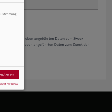
 Zustimmung
 Verarbeitung der oben angeführten Daten zum Zweck
 Verarbeitung der oben angeführten Daten zum Zweck der
zeptieren
isiert mit Klaro!