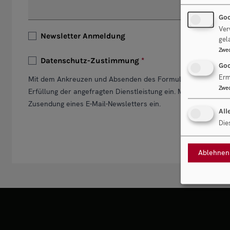
Goo
Ver
Newsletter Anmeldung
gel
Zwe
Datenschutz-Zustimmung
Goo
Erm
Mit dem Ankreuzen und Absenden des Formulars stimmen Si
Zwe
Erfüllung der angefragten Dienstleistung ein. Mit dem Ankr
Zusendung eines E-Mail-Newsletters ein.
All
Die
Ablehnen