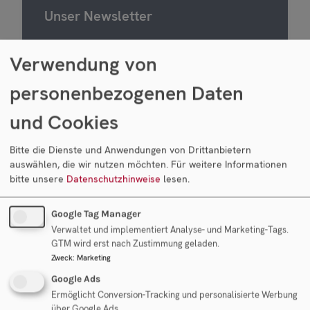
Unser Newsletter
Wir senden Ihnen drei bis vier mal pro Jahr
Verwendung von
Aktuelles zum Thema
personenbezogenen Daten
Unternehmensnachfolge und zu neuen
Verkaufsprojekten oder
und Cookies
Unternehmensgesuchen zu. Melden sie sich
gerne zu unserem Newsletter an.
Bitte die Dienste und Anwendungen von Drittanbietern
auswählen, die wir nutzen möchten.
Für weitere Informationen
Herr
Frau
bitte unsere
Datenschutzhinweise
lesen.
Vorname
Google Tag Manager
Verwaltet und implementiert Analyse- und Marketing-Tags.
GTM wird erst nach Zustimmung geladen.
Nachname
Zweck
:
Marketing
Google Ads
Ermöglicht Conversion-Tracking und personalisierte Werbung
E-Mail
über Google Ads.