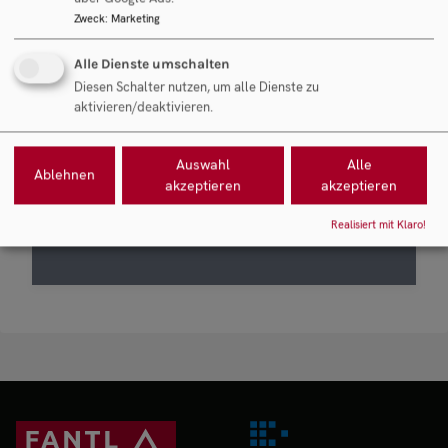
Zweck
:
Marketing
Alle Dienste umschalten
Diesen Schalter nutzen, um alle Dienste zu
aktivieren/deaktivieren.
Mit dem Ankreuzen und Absenden des
Formulars stimmen Sie ausdrücklich
Auswahl
Alle
unserer
Datenschutzerklärung
zu und willigen
Ablehnen
akzeptieren
akzeptieren
in die Verarbeitung der oben angeführten
Daten zum Zweck der Zusendung eines E-Mail-
Realisiert mit Klaro!
Newsletters ein.