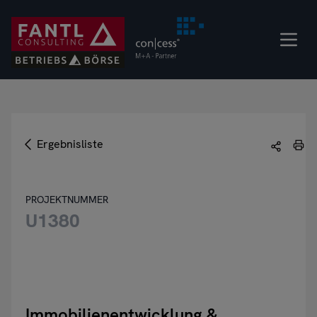
Direkt
zum
Inhalt
Ergebnisliste
PROJEKTNUMMER
U1380
Immobilienentwicklung &