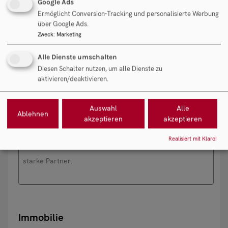
Google Ads
Erfahrene Bauleiter
Ermöglicht Conversion-Tracking und personalisierte Werbung
über Google Ads.
Zweck
:
Marketing
Alle Dienste umschalten
Chancen
Diesen Schalter nutzen, um alle Dienste zu
aktivieren/deaktivieren.
Personalaufstockung
Auswahl
Alle
Ablehnen
akzeptieren
akzeptieren
Forcierung der Inhouse-Verkaufsaktivitäten
Realisiert mit Klaro!
Großes Potential in weiteren Gebieten Österreichs durch
starke Partner.
Immobilie