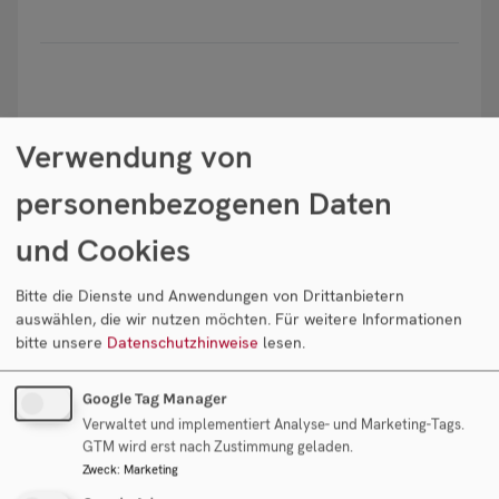
Stärken
Verwendung von
personenbezogenen Daten
Schlanke Struktur
und Cookies
Schnell in der Auftrags- und Projektabwicklung
Bitte die Dienste und Anwendungen von Drittanbietern
auswählen, die wir nutzen möchten.
Für weitere Informationen
Bestens funktionierendes Maklernetzwerk
bitte unsere
Datenschutzhinweise
lesen.
Enges Netzwerk zu Banken für Finanzierungen
Google Tag Manager
Verwaltet und implementiert Analyse- und Marketing-Tags.
GTM wird erst nach Zustimmung geladen.
Erstklassiges Partnernetzwerk mit Subfirmen
Zweck
:
Marketing