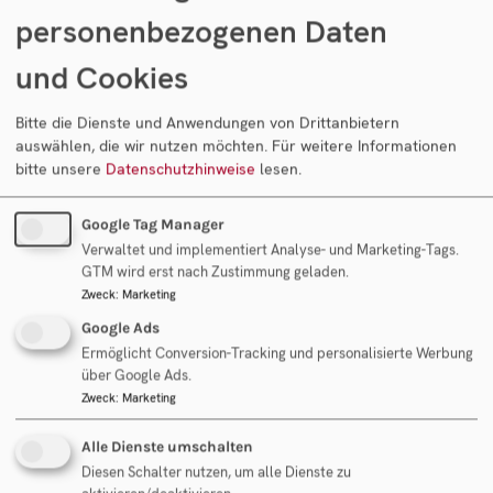
cash-free & debt-free
personenbezogenen Daten
EBIT:
und Cookies
Rd. EUR 350 T
Bitte die Dienste und Anwendungen von Drittanbietern
auswählen, die wir nutzen möchten.
Für weitere Informationen
bitte unsere
Datenschutzhinweise
lesen.
Umsatz
Google Tag Manager
Rd. EUR 1,75 Mio.
Verwaltet und implementiert Analyse- und Marketing-Tags.
GTM wird erst nach Zustimmung geladen.
Zweck
:
Marketing
Google Ads
Kaufpreis
Ermöglicht Conversion-Tracking und personalisierte Werbung
über Google Ads.
EUR 2,9 Mio.
Zweck
:
Marketing
Alle Dienste umschalten
Diesen Schalter nutzen, um alle Dienste zu
Transaktionsart