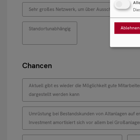
All
Sehr großes Netzwerk, um über Ausschreibungen zu
Die
Ablehnen
Standortunabhängig
Chancen
Aktuell gibt es wieder die Möglichkeit gute Mitarbei
dargestellt werden kann
Umrüstung bei Bestandskunden von Altanlagen auf ener
Investment amortisiert sich vor allem bei Großanlage