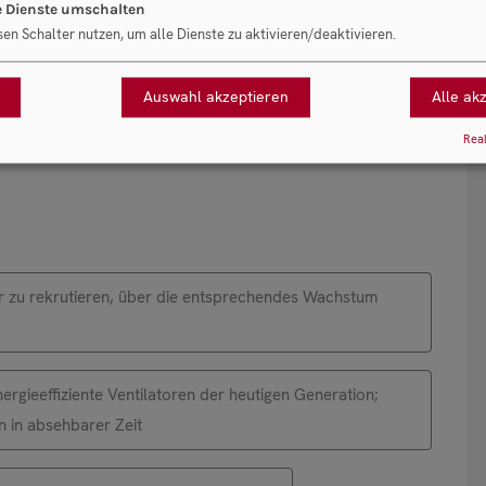
e Dienste umschalten
 entsprechenden Neuaufträgen zu kommen
sen Schalter nutzen, um alle Dienste zu aktivieren/deaktivieren.
Auswahl akzeptieren
Alle ak
Real
ter zu rekrutieren, über die entsprechendes Wachstum
gieeffiziente Ventilatoren der heutigen Generation;
n in absehbarer Zeit