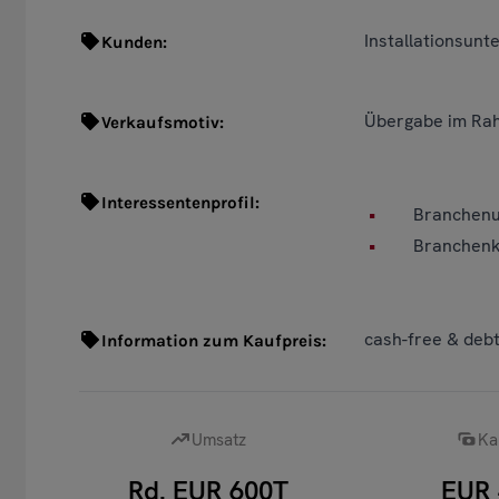
Installationsu
Kunden:
Übergabe im Rah
Verkaufsmotiv:
Interessentenprofil:
Branchenu
Branchenk
cash-free & debt
Information zum Kaufpreis:
Umsatz
Ka
Rd. EUR 600T
EUR 