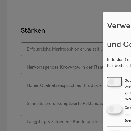
Verwe
Stärken
und C
Erfolgreiche Marktpositionierung seit über 20 Jahren
Bitte die Di
Für weitere 
Hervorragendes Know-how in der Planung der Anlag
Goo
Hoher Qualitätsanspruch auf Produkte und Dienstleis
Ver
gel
Zwe
Schnelle und unkomplizierte Reklamationsbehandlun
Goo
Erm
Zwe
Langjährige, zufriedene Kundenpartnerschaften