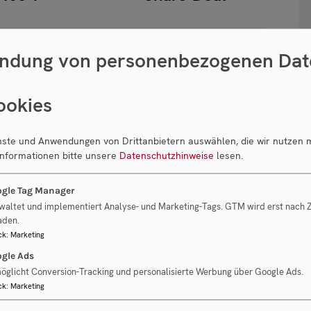
ndung von personenbezogenen Dat
ookies
enste und Anwendungen von Drittanbietern auswählen, die wir nutzen 
Informationen bitte unsere
Datenschutzhinweise
lesen.
en
gle Tag Manager
tungen
Fokus auf energiesparende Anlagen
waltet und implementiert Analyse- und Marketing-Tags. GTM wird erst nach
aden.
ck
:
Marketing
g
gle Ads
öglicht Conversion-Tracking und personalisierte Werbung über Google Ads.
ck
:
Marketing