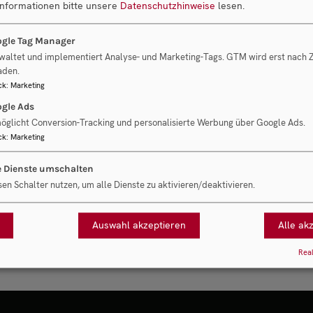
Informationen bitte unsere
Datenschutzhinweise
lesen.
ng, Kauf
tschland Schweiz Südtirol
gle Tag Manager
waltet und implementiert Analyse- und Marketing-Tags. GTM wird erst nach
aden.
ck
:
Marketing
 um einen provisionierten Suchauftrag. Bei einer
gle Ads
Transaktion erhalten wir unsere Provision vom
öglicht Conversion-Tracking und personalisierte Werbung über Google Ads.
ck
:
Marketing
e Dienste umschalten
sen Schalter nutzen, um alle Dienste zu aktivieren/deaktivieren.
anfragen
Auswahl akzeptieren
Alle ak
Real