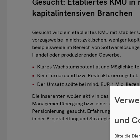
Gesucht: Etabliertes KMU in 
kapitalintensiven Branchen
Gesucht wird ein etabliertes KMU mit stabiler
vorzugsweise in nicht-zyklischen, weniger kapit
beispielsweise im Bereich von Softwarelösunge
Handel oder produzierenden Gewerbe.
Klares Wachstumspotential und Möglichkeiten
Kein Turnaround bzw. Restrukturierungsfall.
Der Umsatz sollte bei mind. EUR 1 Mio. liegen
Die Inserenten wollen aktiv in das Management
Verwe
Managementübergang bzw. einer akuten Nachfol
Pensionierung, gesucht. Erfahrung besteht in d
und C
in der Projektleitung und Strategieberatung.
Bitte die Di