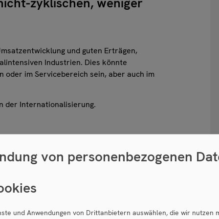
nicht-zyklischen, weniger
 Umsatzentwicklung und guten Erträgen,
alintensiven Industrien. Dies könnte
n oder im Servicebereich sein, aber auch im
 der Internationalisierung.
 einsteigen. Daher wird nach einem geplanten
ndung von personenbezogenen Dat
gesituation, beispielsweise aufgrund von
er Automobilindustrie und mit IT-Lösungen sowie
ookies
enste und Anwendungen von Drittanbietern auswählen, die wir nutzen 