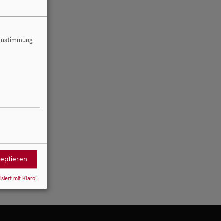
 Zustimmung
zeptieren
isiert mit Klaro!