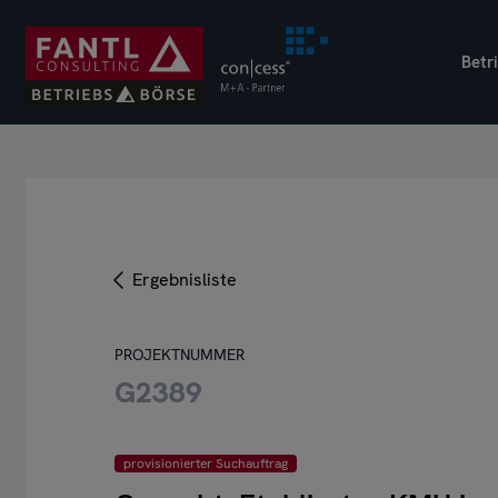
Direkt
zum
Betr
Inhalt
Ergebnisliste
PROJEKTNUMMER
G2389
provisionierter Suchauftrag