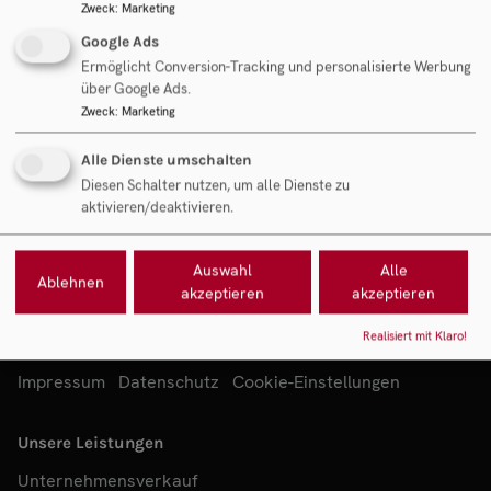
Zweck
:
Marketing
Google Ads
Ermöglicht Conversion-Tracking und personalisierte Werbung
über Google Ads.
Zweck
:
Marketing
Alle Dienste umschalten
Diesen Schalter nutzen, um alle Dienste zu
aktivieren/deaktivieren.
Auswahl
Alle
Ablehnen
akzeptieren
akzeptieren
© Copyright 2026 betriebsboerse.at
Realisiert mit Klaro!
Impressum
Datenschutz
Cookie-Einstellungen
Unsere Leistungen
Unternehmensverkauf