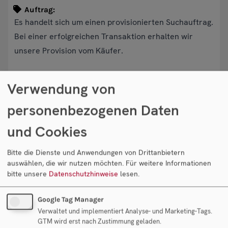
Auftrag:
Es handelt sich um einen provisionierten Suchauftrag.
Bei einer erfolgreichen Transaktion erhalten wir
unsere Provision vom Käufer.
Objekt anfragen
Verwendung von
personenbezogenen Daten
Ihr Ansprechpartner
und Cookies
Bitte die Dienste und Anwendungen von Drittanbietern
auswählen, die wir nutzen möchten.
Für weitere Informationen
bitte unsere
Datenschutzhinweise
lesen.
Mag. Rudolf Fantl
Geschäftsführung Fantl Consulting GmbH
Google Tag Manager
Verwaltet und implementiert Analyse- und Marketing-Tags.
GTM wird erst nach Zustimmung geladen.
Objekt anfragen