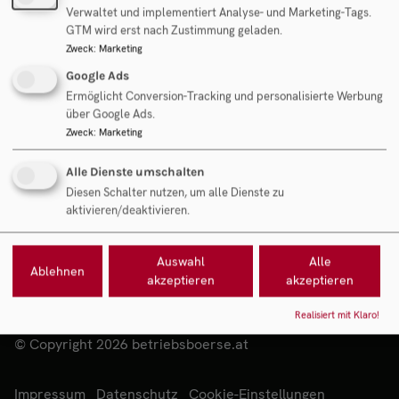
Mag. Rudolf Fantl
Verwaltet und implementiert Analyse- und Marketing-Tags.
Geschäftsführung Fantl Consulting GmbH
GTM wird erst nach Zustimmung geladen.
Zweck
:
Marketing
Google Ads
Objekt anfragen
Ermöglicht Conversion-Tracking und personalisierte Werbung
über Google Ads.
Zweck
:
Marketing
Alle Dienste umschalten
Diesen Schalter nutzen, um alle Dienste zu
aktivieren/deaktivieren.
Auswahl
Alle
Ablehnen
akzeptieren
akzeptieren
Realisiert mit Klaro!
© Copyright 2026 betriebsboerse.at
Impressum
Datenschutz
Cookie-Einstellungen