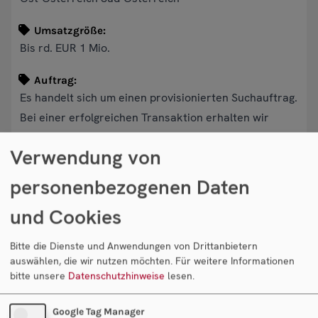
Umsatzgröße:
Bis rd. EUR 1 Mio.
Auftrag:
Es handelt sich um einen provisionierten Suchauftrag.
Bei einer erfolgreichen Transaktion erhalten wir
unsere Provision vom Käufer.
Verwendung von
personenbezogenen Daten
Objekt anfragen
und Cookies
Ihr Ansprechpartner
Bitte die Dienste und Anwendungen von Drittanbietern
auswählen, die wir nutzen möchten.
Für weitere Informationen
bitte unsere
Datenschutzhinweise
lesen.
Google Tag Manager