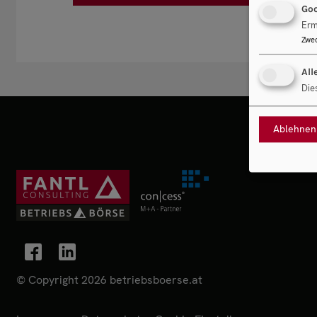
Goo
Erm
Zwe
All
Die
Ablehnen
© Copyright 2026 betriebsboerse.at