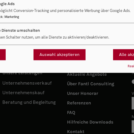
gle Ads
öglicht Conversion-Tracking und personalisierte Werbung über Google Ads.
ck
:
Marketing
e Dienste umschalten
sen Schalter nutzen, um alle Dienste zu aktivieren/deaktivieren.
Auswahl akzeptieren
Alle ak
Real
Unsere Leistungen
Aktuelle Angebote
Unternehmensverkauf
Über Fantl Consulting
Unternehmenskauf
Unser Honorar
Beratung und Begleitung
Referenzen
FAQ
Hilfreiche Downloads
Kontakt