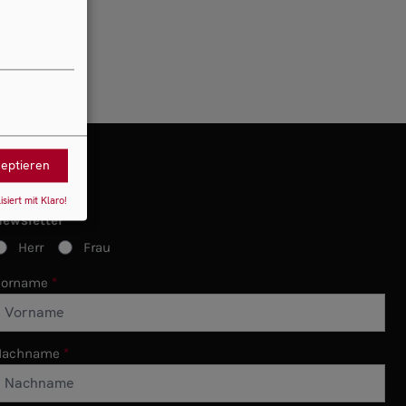
zeptieren
isiert mit Klaro!
Newsletter
Herr
Frau
Vorname
Nachname