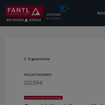
Direkt
zum
Betr
Inhalt
Ergebnisliste
PROJEKTNUMMER
G2394
provisionierter Suchauftrag