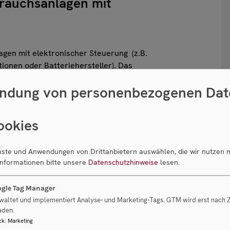
brauchsanlagen mit
agen mit elektronischer Steuerung (z.B.
nen oder Batteriehersteller). Das
ansässig sein.
ndung von personenbezogenen Dat
ng
ookies
, Produktion
enste und Anwendungen von Drittanbietern auswählen, die wir nutzen 
und Kommunikationstechnologie (IKT), Kälte- und
Informationen bitte unsere
Datenschutzhinweise
lesen.
 Maschinenbau
gle Tag Manager
yern
waltet und implementiert Analyse- und Marketing-Tags. GTM wird erst nach
aden.
ck
:
Marketing
anfragen