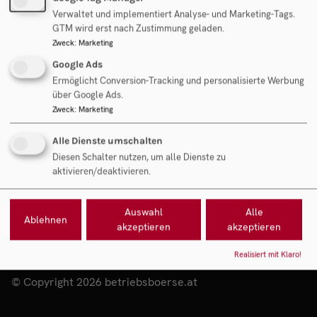
Mag. Rudolf Fantl
Verwaltet und implementiert Analyse- und Marketing-Tags.
Geschäftsführung Fantl Consulting GmbH
GTM wird erst nach Zustimmung geladen.
Zweck
:
Marketing
Google Ads
Objekt anfragen
Ermöglicht Conversion-Tracking und personalisierte Werbung
über Google Ads.
Zweck
:
Marketing
Alle Dienste umschalten
Diesen Schalter nutzen, um alle Dienste zu
aktivieren/deaktivieren.
Auswahl
Alle
Ablehnen
akzeptieren
akzeptieren
Realisiert mit Klaro!
© Copyright 2026 betriebsboerse.at