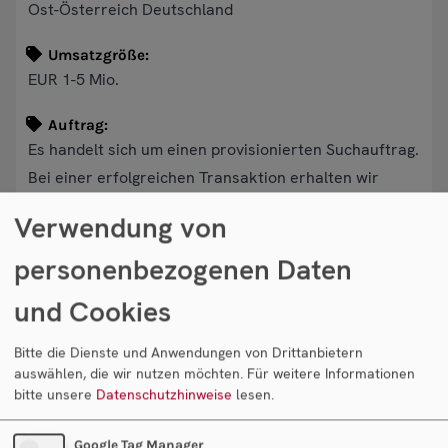
Ost-Österreich Deutschland
Umsatzgröße:
EUR 1-5 Mio.
Auftrag:
Es handelt sich um einen provisionierten Suchauftrag.
Bei einer erfolgreichen Transaktion erhalten wir
unsere Provision vom Käufer.
Verwendung von
personenbezogenen Daten
Objekt anfragen
und Cookies
Ihr Ansprechpartner
Bitte die Dienste und Anwendungen von Drittanbietern
auswählen, die wir nutzen möchten.
Für weitere Informationen
bitte unsere
Datenschutzhinweise
lesen.
Google Tag Manager