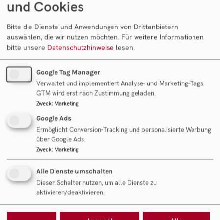
Es handelt sich um einen provisionierten Suchauftrag.
und Cookies
Bei einer erfolgreichen Transaktion erhalten wir
Bitte die Dienste und Anwendungen von Drittanbietern
unsere Provision vom Käufer.
auswählen, die wir nutzen möchten.
Für weitere Informationen
bitte unsere
Datenschutzhinweise
lesen.
Objekt anfragen
Google Tag Manager
Verwaltet und implementiert Analyse- und Marketing-Tags.
GTM wird erst nach Zustimmung geladen.
Ihr Ansprechpartner
Zweck
:
Marketing
Google Ads
Ermöglicht Conversion-Tracking und personalisierte Werbung
über Google Ads.
Zweck
:
Marketing
Mag. Rudolf Fantl
Geschäftsführung Fantl Consulting GmbH
Alle Dienste umschalten
Diesen Schalter nutzen, um alle Dienste zu
aktivieren/deaktivieren.
Objekt anfragen