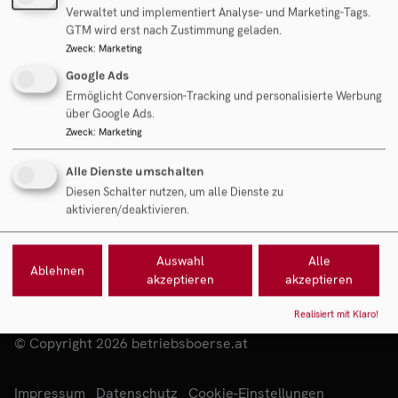
Mag. Rudolf Fantl
Verwaltet und implementiert Analyse- und Marketing-Tags.
Geschäftsführung Fantl Consulting GmbH
GTM wird erst nach Zustimmung geladen.
Zweck
:
Marketing
Google Ads
Objekt anfragen
Ermöglicht Conversion-Tracking und personalisierte Werbung
über Google Ads.
Zweck
:
Marketing
Alle Dienste umschalten
Diesen Schalter nutzen, um alle Dienste zu
aktivieren/deaktivieren.
Auswahl
Alle
Ablehnen
akzeptieren
akzeptieren
Realisiert mit Klaro!
© Copyright 2026 betriebsboerse.at
Impressum
Datenschutz
Cookie-Einstellungen