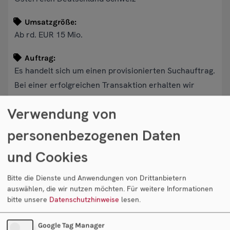
Umsatzgröße:
Ab rd. EUR 15 Mio.
Auftrag:
Es handelt sich um einen provisionierten Suchauftrag.
Bei einer erfolgreichen Transaktion erhalten wir
unsere Provision vom Käufer.
Verwendung von
personenbezogenen Daten
Objekt anfragen
und Cookies
Ihr Ansprechpartner
Bitte die Dienste und Anwendungen von Drittanbietern
auswählen, die wir nutzen möchten.
Für weitere Informationen
bitte unsere
Datenschutzhinweise
lesen.
Google Tag Manager