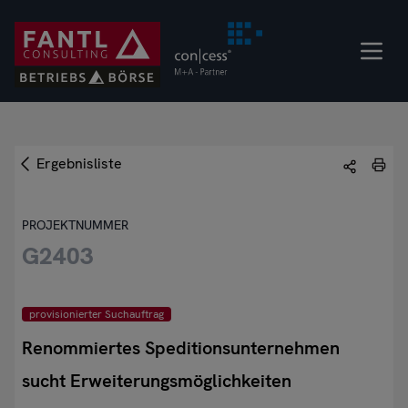
Direkt
zum
Inhalt
Ergebnisliste
PROJEKTNUMMER
G2403
provisionierter Suchauftrag
Renommiertes Speditionsunternehmen
sucht Erweiterungsmöglichkeiten