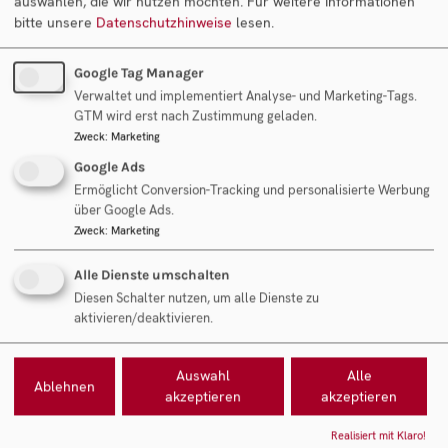
auswählen, die wir nutzen möchten.
Für weitere Informationen
bitte unsere
Datenschutzhinweise
lesen.
Ihr Ansprechpartner
Google Tag Manager
Verwaltet und implementiert Analyse- und Marketing-Tags.
GTM wird erst nach Zustimmung geladen.
Zweck
:
Marketing
Google Ads
Mag. Rudolf Fantl
Geschäftsführung Fantl Consulting GmbH
Ermöglicht Conversion-Tracking und personalisierte Werbung
über Google Ads.
Zweck
:
Marketing
Objekt anfragen
Alle Dienste umschalten
Diesen Schalter nutzen, um alle Dienste zu
aktivieren/deaktivieren.
Auswahl
Alle
Ablehnen
akzeptieren
akzeptieren
Realisiert mit Klaro!