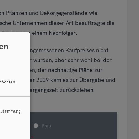
ion Pflanzen und Dekorgegenstände wie
hische Unternehmen dieser Art beauftragte die
 Suche nach einem Nachfolger.
en
zielen eines angemessenen Kaufpreises nicht
tlich weniger wurden, aber sehr wohl bei der
 Interessenten, der nachhaltige Pläne zur
tte. Im Sommer 2009 kam es zur Übergabe und
möchten.
einbarten Übergangszeit zurückziehen.
 Zustimmung
Herr
Frau
Vorname