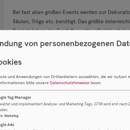
Bei fast allen großen Events werden zur Dekorat
Säulen, Tröge etc. benötigt. Das größte österreic
Betriebsbörse der Fantl Consulting GmbH mit der
ndung von personenbezogenen Dat
In der Zeit der Wirtschaftskrise 2008 war das Er
einfach, da zwar die Veranstaltungen nicht wesen
ookies
Dekoration gespart wurde. Es bedurfte also eines
flächen- wie auch produktmäßigen Expansion ha
enste und Anwendungen von Drittanbietern auswählen, die wir nutzen 
Informationen bitte unsere
Datenschutzhinweise
lesen.
der bisherige Eigentümer kann sich nach der ver
gle Tag Manager
waltet und implementiert Analyse- und Marketing-Tags. GTM wird erst nach
aden.
ck
:
Marketing
gle Ads