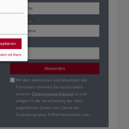
Nachname
zeptieren
E-Mail
isiert mit Klaro!
Mit dem Ankreuzen und Absenden des
Formulars stimmen Sie ausdrücklich
unserer
Datenschutzerklärung
zu und
willigen in die Verarbeitung der oben
angeführten Daten zum Zweck der
Zusendung eines E-Mail-Newsletters ein.