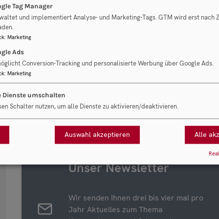
betriebswirtschaftlich und rechtlich versierten
gle Tag Manager
Metier - zur Seite zu haben. Es war eine ang
waltet und implementiert Analyse- und Marketing-Tags. GTM wird erst nach
aden.
Ergebnis. Gerne stehe ich als Referenz zur Ver
ck
:
Marketing
gle Ads
Dipl. Bw. Michaela Graciela Kühne
öglicht Conversion-Tracking und personalisierte Werbung über Google Ads.
ck
:
Marketing
e Dienste umschalten
sen Schalter nutzen, um alle Dienste zu aktivieren/deaktivieren.
Auswahl akzeptieren
Alle ak
Real
Unser Newsletter
Wir senden Ihnen drei bis vier mal pro
Jahr Aktuelles zum Thema