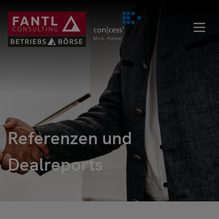
Direkt
zum
Inhalt
Referenzen und
Dealreports