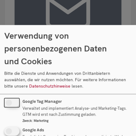
Verwendung von
Unser Newsletter
personenbezogenen Daten
und Cookies
Wir senden Ihnen drei bis vier mal pro
Jahr Aktuelles zum Thema
Bitte die Dienste und Anwendungen von Drittanbietern
Unternehmensnachfolge und zu neuen
auswählen, die wir nutzen möchten.
Für weitere Informationen
Verkaufsprojekten oder
bitte unsere
Datenschutzhinweise
lesen.
Unternehmensgesuchen zu. Melden sie
sich gerne zu unserem Newsletter an.
Google Tag Manager
Verwaltet und implementiert Analyse- und Marketing-Tags.
Herr
Frau
GTM wird erst nach Zustimmung geladen.
Zweck
:
Marketing
Vorname
Google Ads