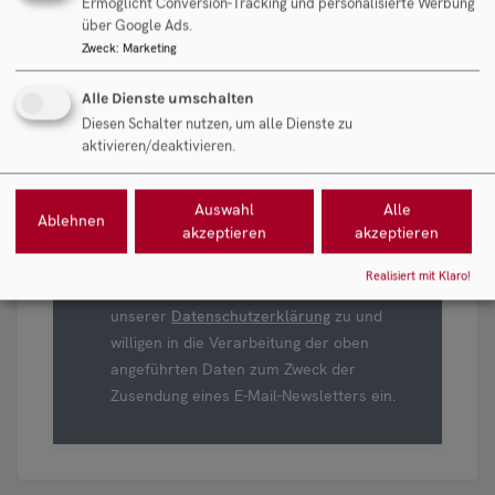
Ermöglicht Conversion-Tracking und personalisierte Werbung
über Google Ads.
Nachname
Zweck
:
Marketing
Alle Dienste umschalten
E-Mail
Diesen Schalter nutzen, um alle Dienste zu
aktivieren/deaktivieren.
Auswahl
Alle
Ablehnen
akzeptieren
akzeptieren
Mit dem Ankreuzen und Absenden des
Realisiert mit Klaro!
Formulars stimmen Sie ausdrücklich
unserer
Datenschutzerklärung
zu und
willigen in die Verarbeitung der oben
angeführten Daten zum Zweck der
Zusendung eines E-Mail-Newsletters ein.