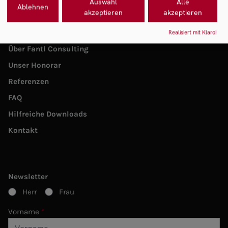
Auswahl
Alle
Beratung und Begleitung
Ablehnen
akzeptieren
akzeptieren
Aktuelle Angebote
Realisiert mit Klaro!
Über Fantl Consulting
Unser Honorar
Referenzen
FAQ
Hilfreiche Downloads
Kontakt
Newsletter
Herr
Frau
Vorname