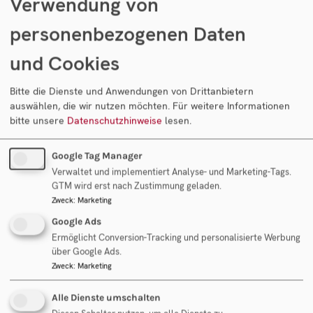
Verwendung von
Jahr Aktuelles zum Thema
Unternehmensnachfolge und zu neuen
personenbezogenen Daten
Verkaufsprojekten oder
Unternehmensgesuchen zu. Melden sie
und Cookies
sich gerne zu unserem Newsletter an.
Bitte die Dienste und Anwendungen von Drittanbietern
Herr
Frau
auswählen, die wir nutzen möchten.
Für weitere Informationen
bitte unsere
Datenschutzhinweise
lesen.
Vorname
Google Tag Manager
Verwaltet und implementiert Analyse- und Marketing-Tags.
Nachname
GTM wird erst nach Zustimmung geladen.
Zweck
:
Marketing
Google Ads
E-Mail
Ermöglicht Conversion-Tracking und personalisierte Werbung
über Google Ads.
Zweck
:
Marketing
Alle Dienste umschalten