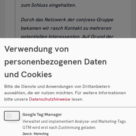
zum Schluss eingehalten.
Durch das Netzwerk der con|cess-Gruppe
bekamen wir rasch Kontakt zu mehreren
potentiellen Interessenten. Auf Grund der
bereits bei Ihrer Plattform vorhandenen
Verwendung von
Kontakte sind Sie dann allerdings auf den als
personenbezogenen Daten
ideal erscheinenden späteren Käufer aktiv
zugegangen, was sich als richtig
und Cookies
herausgestellt hat. Die Ressourcen und
Bitte die Dienste und Anwendungen von Drittanbietern
Mitarbeiter der Fantl Consulting GmbH
auswählen, die wir nutzen möchten.
Für weitere Informationen
standen uns für die Ausarbeitung oder
bitte unsere
Datenschutzhinweise
lesen.
Überprüfung von Unterlagen, für
Terminvereinbarungen und die Organisation
Google Tag Manager
eines reibungslosen Ablaufes immer zur
Verwaltet und implementiert Analyse- und Marketing-Tags.
GTM wird erst nach Zustimmung geladen.
Verfügung.
Zweck
:
Marketing