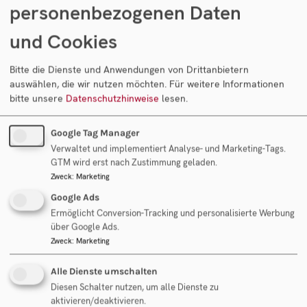
personenbezogenen Daten
Unternehmenskaufes oder einer geplanten
und Cookies
Beteiligung jene Verhandlungspunkte genannt,
bei deren Nichtübereinstimmung der Deal
Bitte die Dienste und Anwendungen von Drittanbietern
keinesfalls zustande kommt.
auswählen, die wir nutzen möchten.
Für weitere Informationen
bitte unsere
Datenschutzhinweise
lesen.
Ganzen Artikel lesen
Google Tag Manager
Verwaltet und implementiert Analyse- und Marketing-Tags.
GTM wird erst nach Zustimmung geladen.
Zweck
:
Marketing
Google Ads
Ermöglicht Conversion-Tracking und personalisierte Werbung
über Google Ads.
Zweck
:
Marketing
Alle Dienste umschalten
Diesen Schalter nutzen, um alle Dienste zu
aktivieren/deaktivieren.