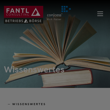
Direkt
zum
Inhalt
Wissenswertes
─ WISSENSWERTES