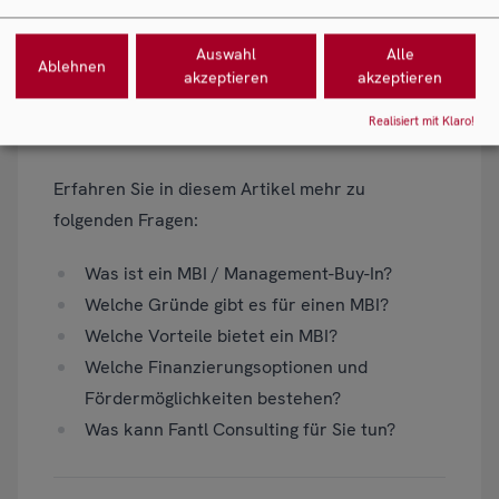
Auswahl
Alle
Ablehnen
akzeptieren
akzeptieren
Das müssen Sie zum MBI /
Management-Buy-In wissen
Realisiert mit Klaro!
Erfahren Sie in diesem Artikel mehr zu
folgenden Fragen:
Was ist ein MBI / Management-Buy-In?
Welche Gründe gibt es für einen MBI?
Welche Vorteile bietet ein MBI?
Welche Finanzierungsoptionen und
Fördermöglichkeiten bestehen?
Was kann Fantl Consulting für Sie tun?