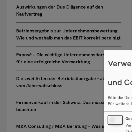
Auswirkungen der Due Diligence auf den
Kaufvertrag
Betriebsergebnis zur Unternehmensbewertung:
Wie und weshalb man das EBIT korrekt bereinigt
Exposé – Die wichtige Unternehmensdarstellung
Verwe
für eine erfolgreiche Vermarktung
Die zwei Arten der Betriebsübergabe - abhängig
und C
vom Jahresabschluss
Bitte die Di
Firmenverkauf in der Schweiz: Das müssen Sie
Für weitere 
beachten
Goo
Ver
M&A Consulting / M&A Beratung – Was ist das?
gel