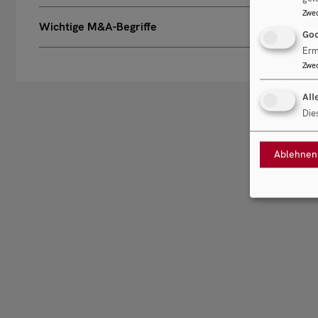
Zwe
Wichtige M&A-Begriffe
Goo
Erm
Zwe
All
Die
Ablehnen