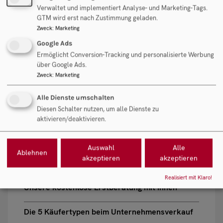
Verwaltet und implementiert Analyse- und Marketing-Tags.
GTM wird erst nach Zustimmung geladen.
Zweck
:
Marketing
Google Ads
Überblick
Ermöglicht Conversion-Tracking und personalisierte Werbung
über Google Ads.
Zweck
:
Marketing
Welche Faktoren beeinflussen die
Unternehmensbewertung?
Alle Dienste umschalten
Diesen Schalter nutzen, um alle Dienste zu
Welche Methoden der Unternehmensbewertung
aktivieren/deaktivieren.
gibt es?
Auswahl
Alle
Cash free & debt free: Das bedeutet der Zusatz
Ablehnen
akzeptieren
akzeptieren
beim Preis für den Unternehmenskauf
Realisiert mit Klaro!
Unsere kostenlose Erstberatung mit Ihnen
Die 5 Käufertypen beim Unternehmensverkauf