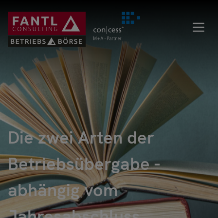
Direkt
zum
Inhalt
Die zwei Arten der
Betriebsübergabe -
abhängig vom
Jahresabschluss